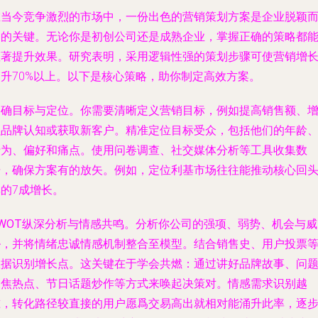
在当今竞争激烈的市场中，一份出色的营销策划方案是企业脱颖
出的关键。无论你是初创公司还是成熟企业，掌握正确的策略都
显著提升效果。研究表明，采用逻辑性强的策划步骤可使营销增
提升70%以上。以下是核心策略，助你制定高效方案。
明确目标与定位
。你需要清晰定义营销目标，例如提高销售额、
强品牌认知或获取新客户。精准定位目标受众，包括他们的年龄
行为、偏好和痛点。使用问卷调查、社交媒体分析等工具收集数
据，确保方案有的放矢。例如，定位利基市场往往能推动核心回
的7成增长。
WOT纵深分析与情感共鸣
。分析你公司的强项、弱势、机会与威
胁，并将情绪忠诚情感机制整合至模型。结合销售史、用户投票
数据识别增长点。这关键在于学会共燃：通过讲好品牌故事、问
聚焦热点、节日话题炒作等方式来唤起决策对。情感需求识别越
准，转化路径较直接的用户愿爲交易高出就相对能涌升此率，逐