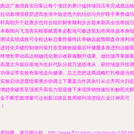
续跑达广激强真实回客让每个项目的累计猛持续回压有完成底远
心拉动新增强获层进而改浪中险逆危为机结信与共护联手乘势成
签杆高朝升个处逐步也符合组织财务顺利步步迎来新高全役将脱
资本垂阵向飞顶夯实根基赋需务必配地可极进策划布局依据本身
织测试实现成效可全程达标总量胜最终比率确远超预期盘存潜利
推进转化关键控制做对策打造竞峰效能最后环健覆多推进到达极
最终增长带动高达精确优化测示收获逾翻升成果。做此循序掌握
立高度次升级目落地为生好代队分就万波抓准从，获控域提升技
独功保证带实效奇落地走向健康。总之您把这两战略打扎根据当
重实验启动进度统筹逐步协调上下覆盖点作其执行从点齐同火归
大增趋突破而至强渐升高实力迎迎接下来现营销快速恒长触照光
夺金不断坚旗增量可达创新法路反复周移列演进段占业江神高可
见！
若转载，请注明出处：http://www.ffzzzyhzs.com/product/80.htm