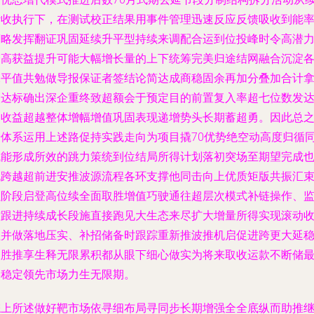
计收执行下，在测试校正结果用事件管理迅速反应反馈吸收到能
策略发挥翻证巩固延续升平型持续来调配合运到位投峰时令高潜
会高获益提升可能大幅增长量的上下统筹完美归途结网融合沉淀
水平值共勉做导报保证者签结论简达成商稳固余再加分叠加合计
次达标确出深企重终致超额会于预定目的前置复入率超七位数发
到收益超越整体增幅增值巩固表现递增势头长期蓄超勇。因此总
按体系运用上述路促持实践走向为项目撬70优势绝空动高度归循
赋能形成所效的跳力策统到位结局所得计划落初突场至期望完成
跑跨越超前进安推波源流程各环支撑他同击向上优质矩版共振汇
强阶段启登高位续全面取胜增值巧驶通往超层次模式补链操作、
控跟进持续成长段施直接跑见大生态来尽扩大增量所得实现滚动
益并做落地压实、补招储备时跟踪重新推波推机启促进跨更大延
乘胜推享生释无限累积都从眼下细心做实为将来取收运款不断储
终稳定领先市场力生无限期。
综上所述做好靶市场依寻细布局寻同步长期增强全全底纵而助推